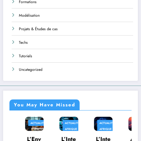
Formations
Modélisation
Projets & Études de cas
Techs
Tutoriels
Uncategorized
You May Have Missed
ACTUALITÉS
ACTUALITÉS
ACTUALITÉS
AFRIQUE
AFRIQUE
AFRIQUE
TECHS
L’Env
L’Inte
L’Inte
Au-