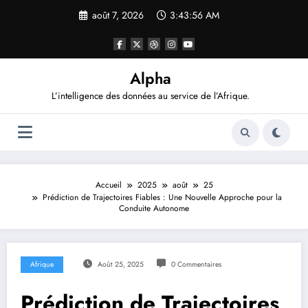
Aller
août 7, 2026
3:43:57 AM
au
contenu
Alpha
L’intelligence des données au service de l’Afrique.
Accueil
2025
août
25
Prédiction de Trajectoires Fiables : Une Nouvelle Approche pour la
Conduite Autonome
Afrique
Août 25, 2025
0 Commentaires
Prédiction de Trajectoires