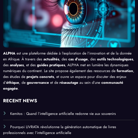
ue
en
Bang
Afriq
ui
ue
ALPHA
est une plateforme dédiée à l’exploration de l’innovation et de la donnée
en Afrique. À travers des
actualités
, des
cas d’usage
, des
outils technologiques
,
des
analyses
, et des
guides pratiques
, ALPHA met en lumière les dynamiques
numériques du continent. Le site propose également des ressources de
formation
,
des études de
projets concrets
, et ouvre un espace pour discuter des enjeux
d’
éthique
, de
gouvernance
et de
réseautage
au sein d’une
communauté
engagée
.
RECENT NEWS
Kemitos : Quand l’intelligence artificielle redonne vie aux souvenirs
Pourquoi LIVRATA révolutionne la génération automatique de livres
professionnels avec l’intelligence artificielle