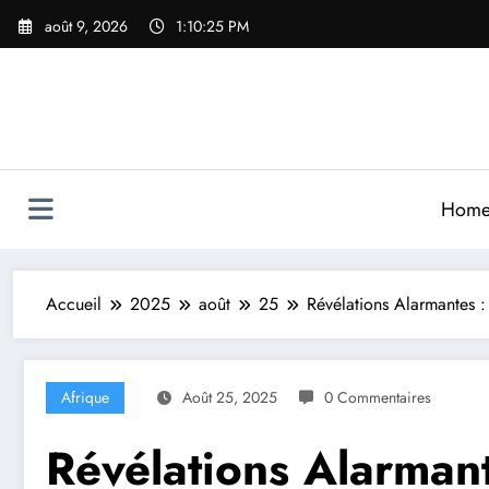
Aller
août 9, 2026
1:10:27 PM
au
contenu
Hom
Accueil
2025
août
25
Révélations Alarmantes :
Afrique
Août 25, 2025
0 Commentaires
Révélations Alarmant