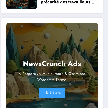
précarité des travailleurs du
clic en Afrique face à la
révolution numérique
NewsCrunch Ads
A Responsive, Multipurpose & Optimized
Wordpress Theme.
Click Here