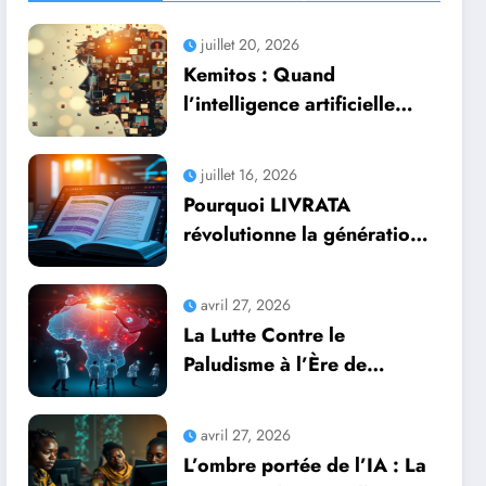
juillet 20, 2026
Kemitos : Quand
l’intelligence artificielle
redonne vie aux souvenirs
juillet 16, 2026
Pourquoi LIVRATA
révolutionne la génération
automatique de livres
professionnels avec
avril 27, 2026
l’intelligence artificielle
La Lutte Contre le
Paludisme à l’Ère de
l’Intelligence Artificielle :
Une Course Contre la
avril 27, 2026
Montre Africaine
L’ombre portée de l’IA : La