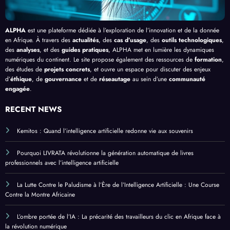
ALPHA
est une plateforme dédiée à l’exploration de l’innovation et de la donnée
en Afrique. À travers des
actualités
, des
cas d’usage
, des
outils technologiques
,
des
analyses
, et des
guides pratiques
, ALPHA met en lumière les dynamiques
numériques du continent. Le site propose également des ressources de
formation
,
des études de
projets concrets
, et ouvre un espace pour discuter des enjeux
d’
éthique
, de
gouvernance
et de
réseautage
au sein d’une
communauté
engagée
.
RECENT NEWS
Kemitos : Quand l’intelligence artificielle redonne vie aux souvenirs
Pourquoi LIVRATA révolutionne la génération automatique de livres
professionnels avec l’intelligence artificielle
La Lutte Contre le Paludisme à l’Ère de l’Intelligence Artificielle : Une Course
Contre la Montre Africaine
L’ombre portée de l’IA : La précarité des travailleurs du clic en Afrique face à
la révolution numérique