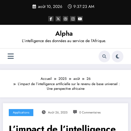
Aller
août 10, 2026
9:37:24 AM
au
contenu
Alpha
L’intelligence des données au service de l’Afrique.
Accueil
2025
août
26
L’impact de l’intelligence artificielle sur le revenu de base universel :
Une perspective africaine
Applications
Août 26, 2025
0 Commentaires
L’impact de l’intelligence