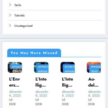
Techs
Tutoriels
Uncategorized
You May Have Missed
ÉS
ACTUALITÉS
ACTUALITÉS
AFRIQUE
APPLICATIO
AFRIQUE
AFRIQUE
TECHS
L’Inte
L’Inte
Au-
Quan
lligen
lligen
delà
d la
ce
ce
des
Fictio
e
décembre
décembre
décembre
décembre
8, 2025
8, 2025
8, 2025
8, 2025
Artifi
Artifi
Trans
n
Lat
Lat
Lat
Lat
cielle
cielle
form
Devie
DIOR
DIOR
DIOR
DIOR