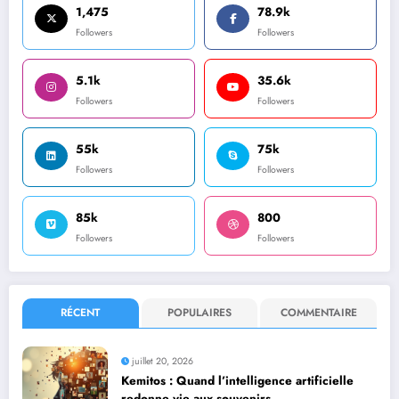
1,475
78.9k
Followers
Followers
5.1k
35.6k
Followers
Followers
55k
75k
Followers
Followers
85k
800
Followers
Followers
RÉCENT
POPULAIRES
COMMENTAIRE
juillet 20, 2026
Kemitos : Quand l’intelligence artificielle
redonne vie aux souvenirs