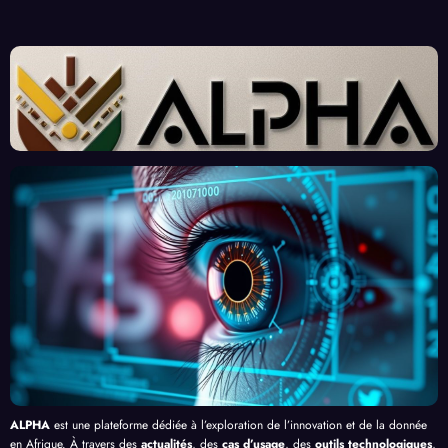
Crois
Donn
ins
nges
sante
ées :
Afric
d’Ex
des
Un
ains :
perts
« Tra
Nouv
Enjeu
Redé
vaille
eau
x et
finiss
urs
Front
Prom
ent
du
contr
esses
l’Effi
Clic »
e le
, au-
cacit
en
Palud
delà
é de
Afriq
isme
de
l’IA
ue
en
Bang
Afriq
ui
ue
ALPHA
est une plateforme dédiée à l’exploration de l’innovation et de la donnée
en Afrique. À travers des
actualités
, des
cas d’usage
, des
outils technologiques
,