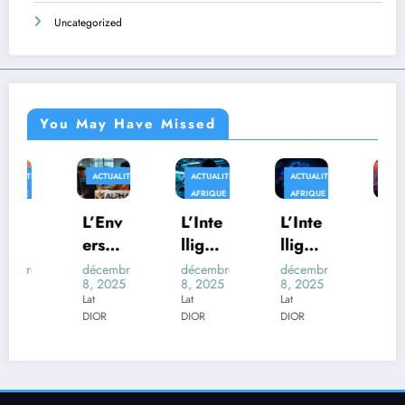
Uncategorized
You May Have Missed
ACTUALITÉS
ACTUALITÉS
ACTUALITÉS
AFRIQUE
AFRIQUE
AFRIQUE
TECHS
L’Env
L’Inte
L’Inte
Au-
ers
lligen
lligen
delà
du
ce
ce
des
décembre
décembre
décembre
décembre
8, 2025
8, 2025
8, 2025
8, 2025
Déco
Artifi
Artifi
Trans
Lat
Lat
Lat
Lat
r de
cielle
cielle
form
DIOR
DIOR
DIOR
DIOR
l’IA :
et la
au
ers :
La
Scien
Cœur
Quan
Préca
ce
des
d les
rité
des
Scrut
Méla