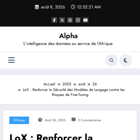
Aller
août 8, 2026
12:52:23 AM
au
contenu
Alpha
L’intelligence des données au service de l’Afrique.
Accueil
2025
août
26
LoX : Renforcer la Sécurité des Modèles de Langage contre les
Risques de Fine-Tuning
Éthique
Août 26, 2025
0 Commentaires
LoX : Renforcer la