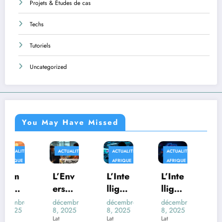
Projets & Études de cas
Techs
Tutoriels
Uncategorized
You May Have Missed
ACTUALITÉS
ACTUALITÉS
ACTUALITÉS
AFRIQUE
AFRIQUE
AFRIQUE
TECHS
L’Env
L’Inte
L’Inte
Au-
ers
lligen
lligen
delà
du
ce
ce
des
décembre
décembre
décembre
décembre
8, 2025
8, 2025
8, 2025
8, 2025
Déco
Artifi
Artifi
Trans
Lat
Lat
Lat
Lat