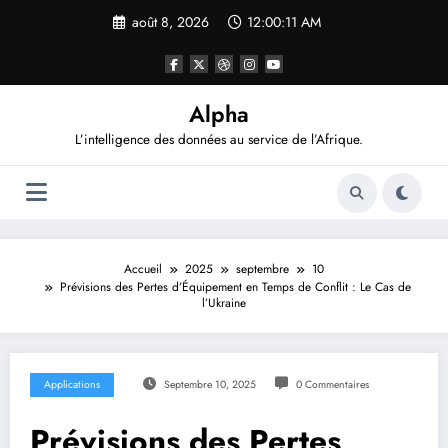
Aller
août 8, 2026
12:00:13 AM
au
contenu
Alpha
L’intelligence des données au service de l’Afrique.
Accueil
2025
septembre
10
Prévisions des Pertes d’Équipement en Temps de Conflit : Le Cas de
l’Ukraine
Applications
Septembre 10, 2025
0 Commentaires
Prévisions des Pertes