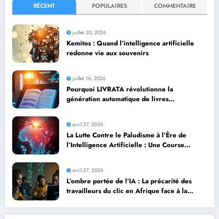
RÉCENT
POPULAIRES
COMMENTAIRE
juillet 20, 2026
Kemitos : Quand l’intelligence artificielle
redonne vie aux souvenirs
juillet 16, 2026
Pourquoi LIVRATA révolutionne la
génération automatique de livres
professionnels avec l’intelligence artificielle
avril 27, 2026
La Lutte Contre le Paludisme à l’Ère de
l’Intelligence Artificielle : Une Course
Contre la Montre Africaine
avril 27, 2026
L’ombre portée de l’IA : La précarité des
travailleurs du clic en Afrique face à la
révolution numérique