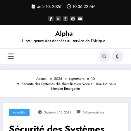
Aller
août 10, 2026
10:36:23 AM
au
contenu
Alpha
L’intelligence des données au service de l’Afrique.
Accueil
2025
septembre
10
Sécurité des Systèmes d’Authentification Vocale : Une Nouvelle
Menace Émergente
Actualités
Septembre 10, 2025
0 Commentaires
Sécurité des Systèmes