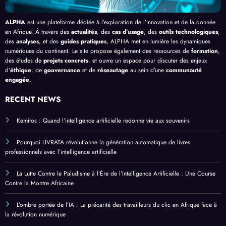
ALPHA
est une plateforme dédiée à l’exploration de l’innovation et de la donnée
en Afrique. À travers des
actualités
, des
cas d’usage
, des
outils technologiques
,
des
analyses
, et des
guides pratiques
, ALPHA met en lumière les dynamiques
numériques du continent. Le site propose également des ressources de
formation
,
des études de
projets concrets
, et ouvre un espace pour discuter des enjeux
d’
éthique
, de
gouvernance
et de
réseautage
au sein d’une
communauté
engagée
.
RECENT NEWS
Kemitos : Quand l’intelligence artificielle redonne vie aux souvenirs
Pourquoi LIVRATA révolutionne la génération automatique de livres
professionnels avec l’intelligence artificielle
La Lutte Contre le Paludisme à l’Ère de l’Intelligence Artificielle : Une Course
Contre la Montre Africaine
L’ombre portée de l’IA : La précarité des travailleurs du clic en Afrique face à
la révolution numérique