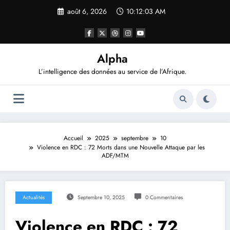
Aller
août 6, 2026
10:12:04 AM
au
contenu
Alpha
L’intelligence des données au service de l’Afrique.
Accueil
2025
septembre
10
Violence en RDC : 72 Morts dans une Nouvelle Attaque par les
ADF/MTM
Actualités
Septembre 10, 2025
0 Commentaires
Violence en RDC : 72