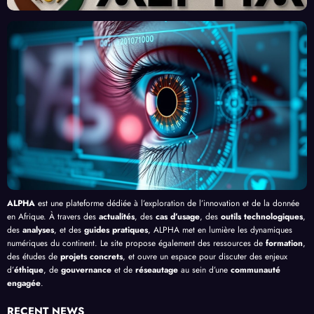
Front
Prom
ent
par
contr
esses
l’Effi
l’Inte
e le
, au-
cacit
lligen
Palud
delà
é de
ce
isme
de
l’IA
Artifi
en
Bang
cielle
Afriq
ui
ue
ALPHA
est une plateforme dédiée à l’exploration de l’innovation et de la donnée
en Afrique. À travers des
actualités
, des
cas d’usage
, des
outils technologiques
,
des
analyses
, et des
guides pratiques
, ALPHA met en lumière les dynamiques
numériques du continent. Le site propose également des ressources de
formation
,
des études de
projets concrets
, et ouvre un espace pour discuter des enjeux
d’
éthique
, de
gouvernance
et de
réseautage
au sein d’une
communauté
engagée
.
RECENT NEWS