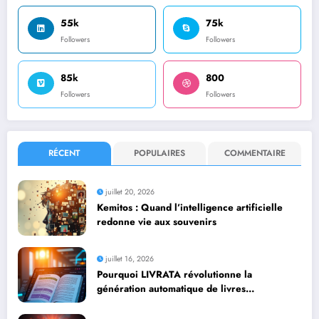
55k
75k
Followers
Followers
85k
800
Followers
Followers
RÉCENT
POPULAIRES
COMMENTAIRE
juillet 20, 2026
Kemitos : Quand l’intelligence artificielle
redonne vie aux souvenirs
juillet 16, 2026
Pourquoi LIVRATA révolutionne la
génération automatique de livres
professionnels avec l’intelligence artificielle