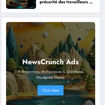
précarité des travailleurs du
clic en Afrique face à la
révolution numérique
NewsCrunch Ads
A Responsive, Multipurpose & Optimized
Wordpress Theme.
Click Here