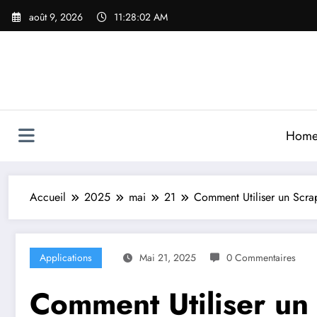
Aller
août 9, 2026
11:28:05 AM
au
contenu
Hom
Accueil
2025
mai
21
Comment Utiliser un Scra
Applications
Mai 21, 2025
0 Commentaires
Comment Utiliser u