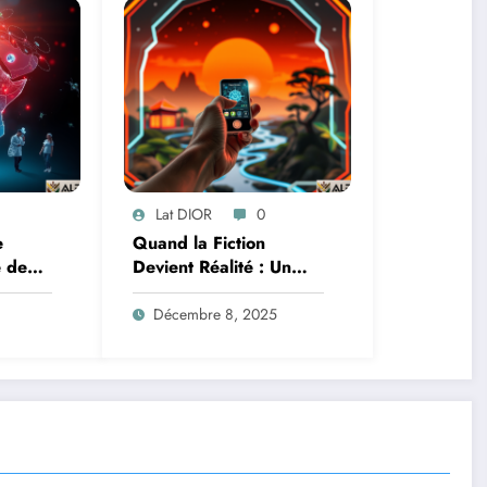
Lat DIOR
0
e
Quand la Fiction
e de
Devient Réalité : Un
ficielle
Pokédex Révolutionné
tre la
par l’Intelligence
Décembre 8, 2025
Artificielle