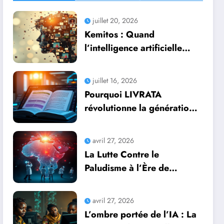
juillet 20, 2026
Kemitos : Quand
l’intelligence artificielle
redonne vie aux souvenirs
juillet 16, 2026
Pourquoi LIVRATA
révolutionne la génération
automatique de livres
professionnels avec
avril 27, 2026
l’intelligence artificielle
La Lutte Contre le
Paludisme à l’Ère de
l’Intelligence Artificielle :
Une Course Contre la
avril 27, 2026
Montre Africaine
L’ombre portée de l’IA : La