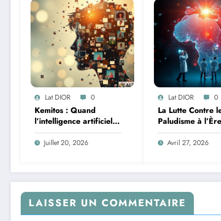
Lat DIOR
0
Lat DIOR
0
Kemitos : Quand
La Lutte Contre l
l’intelligence artificielle
Paludisme à l’Èr
redonne vie aux
l’Intelligence Arti
souvenirs
: Une Course Con
Juillet 20, 2026
Avril 27, 2026
Montre Africaine
LAISSER UN COMMENTAIRE