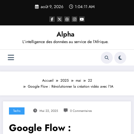
Aller
août 9, 2026
1:04:12 AM
au
contenu
Alpha
L’intelligence des données au service de l’Afrique.
Accueil
2025
mai
22
Google Flow : Révolutionner la création vidéo avec l’IA
Techs
Mai 22, 2025
0 Commentaires
Google Flow :