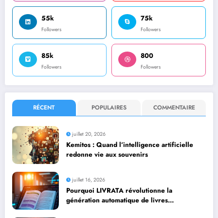
55k
75k
Followers
Followers
85k
800
Followers
Followers
RÉCENT
POPULAIRES
COMMENTAIRE
juillet 20, 2026
Kemitos : Quand l’intelligence artificielle
redonne vie aux souvenirs
juillet 16, 2026
Pourquoi LIVRATA révolutionne la
génération automatique de livres
professionnels avec l’intelligence artificielle