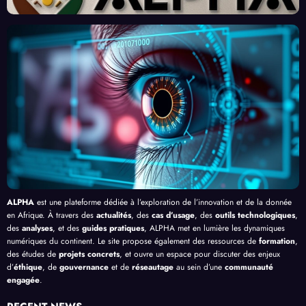
urs
Front
Prom
ent
du
contr
esses
l’Effi
Clic »
e le
, au-
cacit
en
Palud
delà
é de
Afriq
isme
de
l’IA
ue
en
Bang
Afriq
ui
ue
ALPHA
est une plateforme dédiée à l’exploration de l’innovation et de la donnée
en Afrique. À travers des
actualités
, des
cas d’usage
, des
outils technologiques
,
des
analyses
, et des
guides pratiques
, ALPHA met en lumière les dynamiques
numériques du continent. Le site propose également des ressources de
formation
,
des études de
projets concrets
, et ouvre un espace pour discuter des enjeux
d’
éthique
, de
gouvernance
et de
réseautage
au sein d’une
communauté
engagée
.