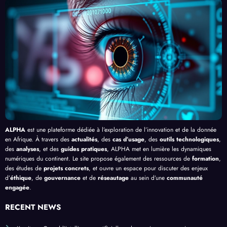
Redé
du
contr
esses
finiss
Clic »
e le
, au-
ent la
en
Palud
delà
Lutte
Afriq
isme
de
ue
en
Bang
Afriq
ui
ue
ALPHA
est une plateforme dédiée à l’exploration de l’innovation et de la donnée
en Afrique. À travers des
actualités
, des
cas d’usage
, des
outils technologiques
,
des
analyses
, et des
guides pratiques
, ALPHA met en lumière les dynamiques
numériques du continent. Le site propose également des ressources de
formation
,
des études de
projets concrets
, et ouvre un espace pour discuter des enjeux
d’
éthique
, de
gouvernance
et de
réseautage
au sein d’une
communauté
engagée
.
RECENT NEWS