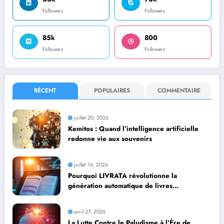
Followers
Followers
85k
800
Followers
Followers
RÉCENT
POPULAIRES
COMMENTAIRE
juillet 20, 2026
Kemitos : Quand l’intelligence artificielle
redonne vie aux souvenirs
juillet 16, 2026
Pourquoi LIVRATA révolutionne la
génération automatique de livres
professionnels avec l’intelligence artificielle
avril 27, 2026
La Lutte Contre le Paludisme à l’Ère de