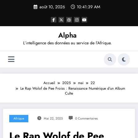
Aller
août 10, 2026
10:41:39 AM
au
contenu
Alpha
L’intelligence des données au service de l’Afrique.
Accueil
2025
mai
22
Le Rap Wolof de Pee Froiss : Renaissance Numérique d’un Album
Culte
Afrique
Mai 22, 2025
0 Commentaires
Le Rap Wolof de Pee