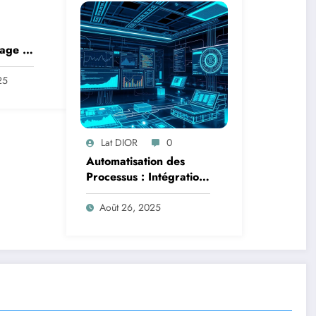
age :
des
25
 en
iffres
Lat DIOR
0
Automatisation des
Processus : Intégration
de l’IA avec la Logique
Temporelle
Août 26, 2025