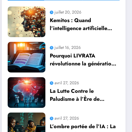
juillet 20, 2026
Kemitos : Quand
l’intelligence artificielle
redonne vie aux souvenirs
juillet 16, 2026
Pourquoi LIVRATA
révolutionne la génération
automatique de livres
professionnels avec
avril 27, 2026
l’intelligence artificielle
La Lutte Contre le
Paludisme à l’Ère de
l’Intelligence Artificielle :
Une Course Contre la
avril 27, 2026
Montre Africaine
L’ombre portée de l’IA : La