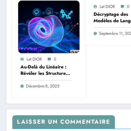
Lat DIOR
0
Décryptage des
Modèles de Lang
Une Exploration 
Trajectoires
Septembre 11, 20
Informationnelles
Addition Multi-Ch
Lat DIOR
0
Au-Delà du Linéaire :
Révéler les Structures
Cachées des Données
avec l’Analyse en
Décembre 8, 2025
Composantes
Principales à Noyau
LAISSER UN COMMENTAIRE