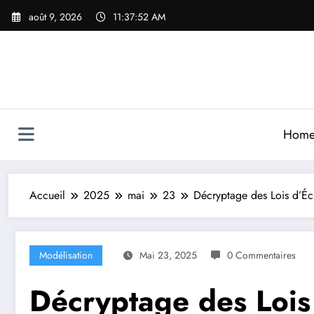
Aller
août 9, 2026
11:37:54 AM
au
contenu
Hom
Accueil
2025
mai
23
Décryptage des Lois d’Éc
Modélisation
Mai 23, 2025
0 Commentaires
Décryptage des Lois