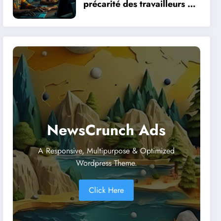
précarité des travailleurs du
clic en Afrique face à la
révolution numérique
NewsCrunch Ads
A Responsive, Multipurpose & Optimized
Wordpress Theme.
Click Here