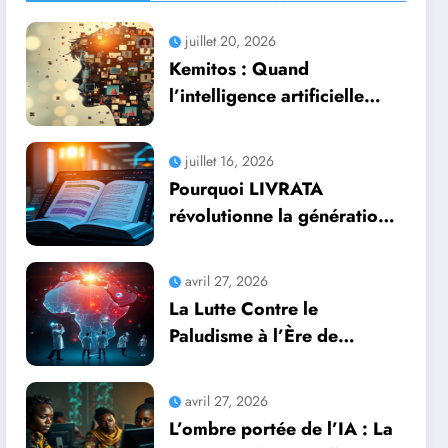
juillet 20, 2026
Kemitos : Quand
l’intelligence artificielle
redonne vie aux souvenirs
juillet 16, 2026
Pourquoi LIVRATA
révolutionne la génération
automatique de livres
professionnels avec
avril 27, 2026
l’intelligence artificielle
La Lutte Contre le
Paludisme à l’Ère de
l’Intelligence Artificielle :
Une Course Contre la
avril 27, 2026
Montre Africaine
L’ombre portée de l’IA : La