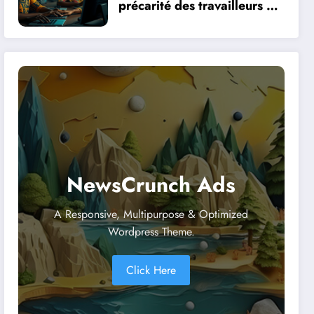
précarité des travailleurs du
clic en Afrique face à la
révolution numérique
NewsCrunch Ads
A Responsive, Multipurpose & Optimized
Wordpress Theme.
Click Here