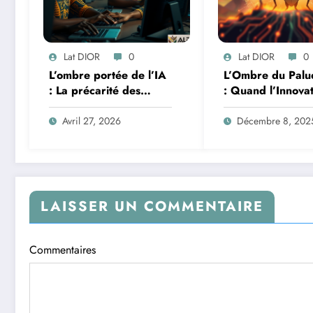
Lat DIOR
0
Lat DIOR
0
L’ombre portée de l’IA
L’Ombre du Palu
: La précarité des
: Quand l’Innova
travailleurs du clic en
Africaine et l’IA
Afrique face à la
Redéfinissent la 
Avril 27, 2026
Décembre 8, 202
révolution numérique
LAISSER UN COMMENTAIRE
Commentaires