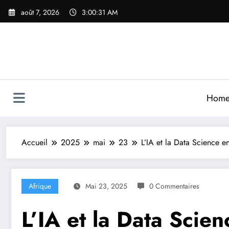
Aller
août 7, 2026
3:00:33 AM
au
contenu
Hom
Accueil
2025
mai
23
L’IA et la Data Science e
Afrique
Mai 23, 2025
0 Commentaires
L’IA et la Data Scie