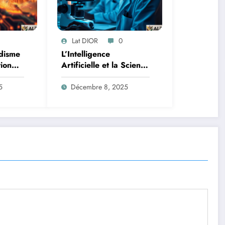
Lat DIOR
0
disme
L’Intelligence
tion
Artificielle et la Science
des Données : Un
Lutte
Nouveau Front contre
5
Décembre 8, 2025
le Paludisme en
Afrique