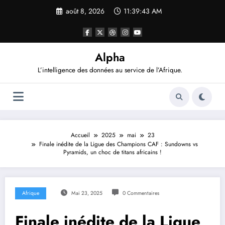
Aller
août 8, 2026
11:39:43 AM
au
contenu
Alpha
L’intelligence des données au service de l’Afrique.
Accueil
2025
mai
23
Finale inédite de la Ligue des Champions CAF : Sundowns vs
Pyramids, un choc de titans africains !
Afrique
Mai 23, 2025
0 Commentaires
Finale inédite de la Ligue