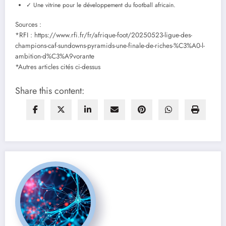
✓ Une vitrine pour le développement du football africain.
Sources :
*RFI : https://www.rfi.fr/fr/afrique-foot/20250523-ligue-des-
champions-caf-sundowns-pyramids-une-finale-de-riches-%C3%A0-l-
ambition-d%C3%A9vorante
*Autres articles cités ci-dessus
Share this content: