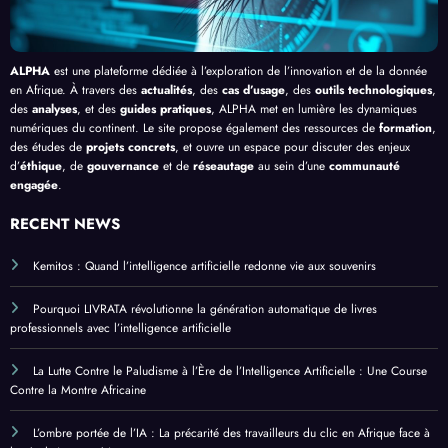
ALPHA
est une plateforme dédiée à l’exploration de l’innovation et de la donnée
en Afrique. À travers des
actualités
, des
cas d’usage
, des
outils technologiques
,
des
analyses
, et des
guides pratiques
, ALPHA met en lumière les dynamiques
numériques du continent. Le site propose également des ressources de
formation
,
des études de
projets concrets
, et ouvre un espace pour discuter des enjeux
d’
éthique
, de
gouvernance
et de
réseautage
au sein d’une
communauté
engagée
.
RECENT NEWS
Kemitos : Quand l’intelligence artificielle redonne vie aux souvenirs
Pourquoi LIVRATA révolutionne la génération automatique de livres
professionnels avec l’intelligence artificielle
La Lutte Contre le Paludisme à l’Ère de l’Intelligence Artificielle : Une Course
Contre la Montre Africaine
L’ombre portée de l’IA : La précarité des travailleurs du clic en Afrique face à