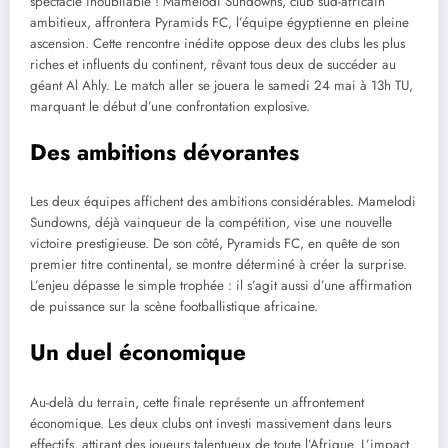
spectacle inoubliable ! Mamelodi Sundowns, club sud-africain
ambitieux, affrontera Pyramids FC, l’équipe égyptienne en pleine
ascension. Cette rencontre inédite oppose deux des clubs les plus
riches et influents du continent, rêvant tous deux de succéder au
géant Al Ahly. Le match aller se jouera le samedi 24 mai à 13h TU,
marquant le début d’une confrontation explosive.
Des ambitions dévorantes
Les deux équipes affichent des ambitions considérables. Mamelodi
Sundowns, déjà vainqueur de la compétition, vise une nouvelle
victoire prestigieuse. De son côté, Pyramids FC, en quête de son
premier titre continental, se montre déterminé à créer la surprise.
L’enjeu dépasse le simple trophée : il s’agit aussi d’une affirmation
de puissance sur la scène footballistique africaine.
Un duel économique
Au-delà du terrain, cette finale représente un affrontement
économique. Les deux clubs ont investi massivement dans leurs
effectifs, attirant des joueurs talentueux de toute l’Afrique. L’impact