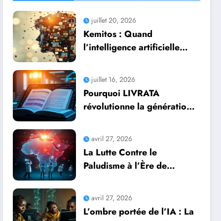
juillet 20, 2026
Kemitos : Quand
l’intelligence artificielle
redonne vie aux souvenirs
juillet 16, 2026
Pourquoi LIVRATA
révolutionne la génération
automatique de livres
professionnels avec
avril 27, 2026
l’intelligence artificielle
La Lutte Contre le
Paludisme à l’Ère de
l’Intelligence Artificielle :
Une Course Contre la
avril 27, 2026
Montre Africaine
L’ombre portée de l’IA : La