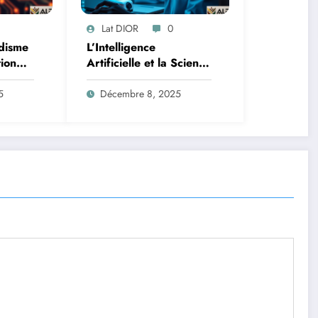
Lat DIOR
0
disme
L’Intelligence
tion
Artificielle et la Science
des Données : Un
Lutte
Nouveau Front contre
5
Décembre 8, 2025
le Paludisme en
Afrique