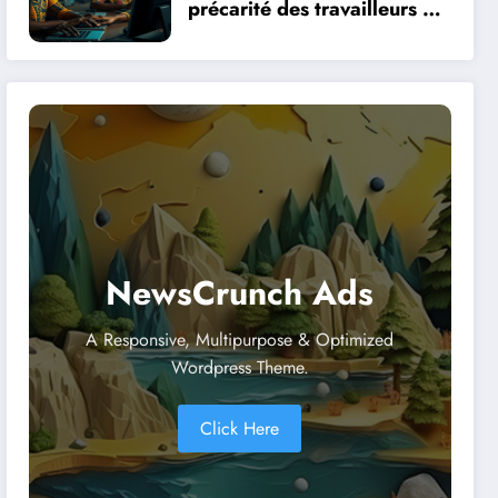
précarité des travailleurs du
clic en Afrique face à la
révolution numérique
NewsCrunch Ads
A Responsive, Multipurpose & Optimized
Wordpress Theme.
Click Here