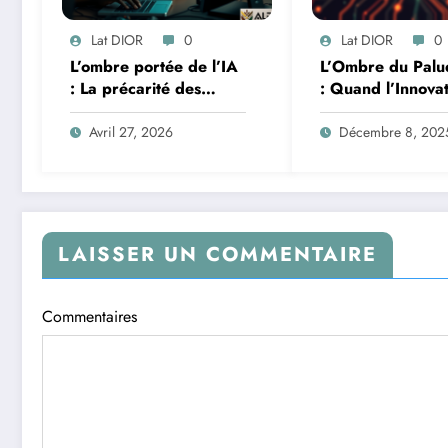
Lat DIOR
0
Lat DIOR
0
L’ombre portée de l’IA
L’Ombre du Palu
: La précarité des
: Quand l’Innova
travailleurs du clic en
Africaine et l’IA
Afrique face à la
Redéfinissent la 
Avril 27, 2026
Décembre 8, 202
révolution numérique
LAISSER UN COMMENTAIRE
Commentaires