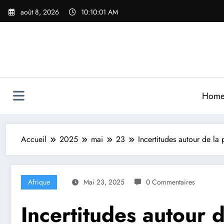
Aller
août 8, 2026
10:10:02 AM
au
contenu
Hom
Accueil
2025
mai
23
Incertitudes autour de la
Afrique
Mai 23, 2025
0 Commentaires
Incertitudes autour d