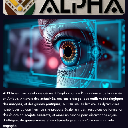
eau
x et
finiss
né
Front
Prom
ent
par
contr
esses
l’Effi
l’Inte
e le
, au-
cacit
lligen
Palud
delà
é de
ce
isme
de
l’IA
Artifi
en
Bang
cielle
Afriq
ui
ue
ALPHA
est une plateforme dédiée à l’exploration de l’innovation et de la donnée
en Afrique. À travers des
actualités
, des
cas d’usage
, des
outils technologiques
,
des
analyses
, et des
guides pratiques
, ALPHA met en lumière les dynamiques
numériques du continent. Le site propose également des ressources de
formation
,
des études de
projets concrets
, et ouvre un espace pour discuter des enjeux
d’
éthique
, de
gouvernance
et de
réseautage
au sein d’une
communauté
engagée
.