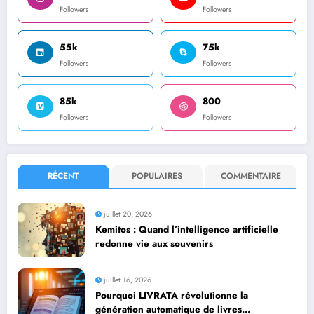
Followers
Followers
55k
75k
Followers
Followers
85k
800
Followers
Followers
RÉCENT
POPULAIRES
COMMENTAIRE
juillet 20, 2026
Kemitos : Quand l’intelligence artificielle
redonne vie aux souvenirs
juillet 16, 2026
Pourquoi LIVRATA révolutionne la
génération automatique de livres