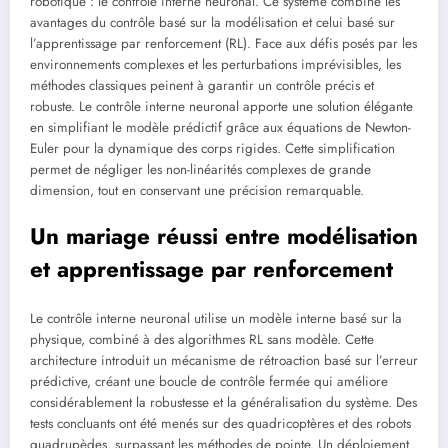
robotique : le contrôle interne neuronal. Ce système combine les
avantages du contrôle basé sur la modélisation et celui basé sur
l’apprentissage par renforcement (RL). Face aux défis posés par les
environnements complexes et les perturbations imprévisibles, les
méthodes classiques peinent à garantir un contrôle précis et
robuste. Le contrôle interne neuronal apporte une solution élégante
en simplifiant le modèle prédictif grâce aux équations de Newton-
Euler pour la dynamique des corps rigides. Cette simplification
permet de négliger les non-linéarités complexes de grande
dimension, tout en conservant une précision remarquable.
Un mariage réussi entre modélisation
et apprentissage par renforcement
Le contrôle interne neuronal utilise un modèle interne basé sur la
physique, combiné à des algorithmes RL sans modèle. Cette
architecture introduit un mécanisme de rétroaction basé sur l’erreur
prédictive, créant une boucle de contrôle fermée qui améliore
considérablement la robustesse et la généralisation du système. Des
tests concluants ont été menés sur des quadricoptères et des robots
quadrupèdes, surpassant les méthodes de pointe. Un déploiement