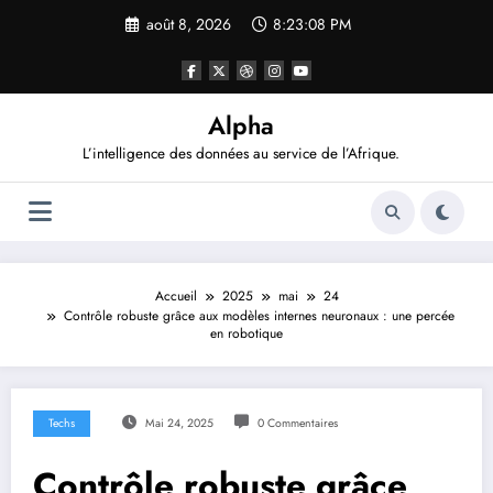
Aller
août 8, 2026
8:23:09 PM
au
contenu
Alpha
L’intelligence des données au service de l’Afrique.
Accueil
2025
mai
24
Contrôle robuste grâce aux modèles internes neuronaux : une percée
en robotique
Techs
Mai 24, 2025
0 Commentaires
Contrôle robuste grâce