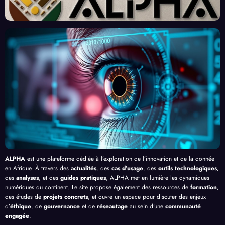
eau
x et
finiss
né
Front
Prom
ent
par
contr
esses
l’Effi
l’Inte
e le
, au-
cacit
lligen
Palud
delà
é de
ce
isme
de
l’IA
Artifi
en
Bang
cielle
Afriq
ui
ue
ALPHA
est une plateforme dédiée à l’exploration de l’innovation et de la donnée
en Afrique. À travers des
actualités
, des
cas d’usage
, des
outils technologiques
,
des
analyses
, et des
guides pratiques
, ALPHA met en lumière les dynamiques
numériques du continent. Le site propose également des ressources de
formation
,
des études de
projets concrets
, et ouvre un espace pour discuter des enjeux
d’
éthique
, de
gouvernance
et de
réseautage
au sein d’une
communauté
engagée
.