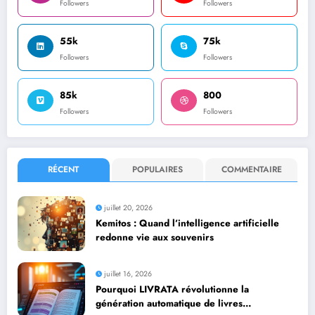
Followers
Followers
55k
75k
Followers
Followers
85k
800
Followers
Followers
RÉCENT
POPULAIRES
COMMENTAIRE
juillet 20, 2026
Kemitos : Quand l’intelligence artificielle
redonne vie aux souvenirs
juillet 16, 2026
Pourquoi LIVRATA révolutionne la
génération automatique de livres