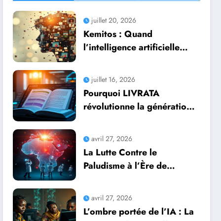
juillet 20, 2026
Kemitos : Quand
l’intelligence artificielle
redonne vie aux souvenirs
juillet 16, 2026
Pourquoi LIVRATA
révolutionne la génération
automatique de livres
professionnels avec
avril 27, 2026
l’intelligence artificielle
La Lutte Contre le
Paludisme à l’Ère de
l’Intelligence Artificielle :
Une Course Contre la
avril 27, 2026
Montre Africaine
L’ombre portée de l’IA : La