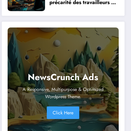
précarité des travailleurs du
clic en Afrique face à la
révolution numérique
NewsCrunch Ads
A Responsive, Multipurpose & Optimized
Wordpress Theme.
Click Here