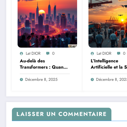
Lat DIOR
0
Lat DIOR
0
Au-delà des
L’Intelligence
Transformers : Quand
Artificielle et la 
les Mélanges d’Experts
des Données : M
Redéfinissent
de la Transforma
Décembre 8, 2025
Décembre 8, 202
l’Efficacité de l’IA
Logistique et
Infrastructures e
Afrique
LAISSER UN COMMENTAIRE