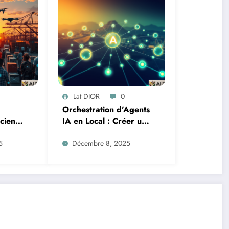
Lat DIOR
0
Orchestration d’Agents
Science
IA en Local : Créer un
oteurs
Système Multi-Agent
tion
Autonome avec
5
Décembre 8, 2025
TinyLlama
n