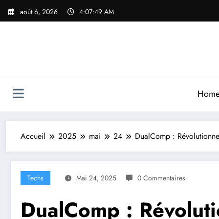
Aller
août 6, 2026
4:07:52 AM
au
contenu
Hom
Accueil
2025
mai
24
DualComp : Révolutionner
Techs
Mai 24, 2025
0 Commentaires
DualComp : Révoluti