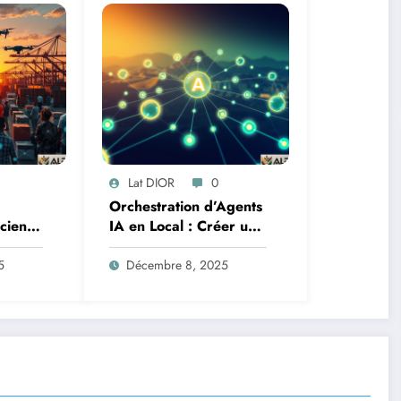
Lat DIOR
0
Orchestration d’Agents
Science
IA en Local : Créer un
oteurs
Système Multi-Agent
tion
Autonome avec
5
Décembre 8, 2025
TinyLlama
n