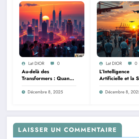
Lat DIOR
0
Lat DIOR
0
Au-delà des
L’Intelligence
Transformers : Quand
Artificielle et la 
les Mélanges d’Experts
des Données : M
Redéfinissent
de la Transforma
Décembre 8, 2025
Décembre 8, 202
l’Efficacité de l’IA
Logistique et
Infrastructures e
Afrique
LAISSER UN COMMENTAIRE