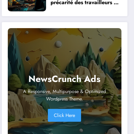
précarité des travailleurs du
clic en Afrique face à la
révolution numérique
NewsCrunch Ads
A Responsive, Multipurpose & Optimized
Wordpress Theme.
Click Here