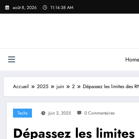
Aller
août 8, 2026
11:14:39 AM
au
contenu
Hom
Accueil
2025
juin
2
Dépassez les limites des R
Techs
Juin 2, 2025
0 Commentaires
Dépassez les limites