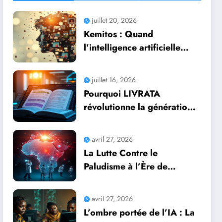
juillet 20, 2026
Kemitos : Quand
l’intelligence artificielle
redonne vie aux souvenirs
juillet 16, 2026
Pourquoi LIVRATA
révolutionne la génération
automatique de livres
professionnels avec
avril 27, 2026
l’intelligence artificielle
La Lutte Contre le
Paludisme à l’Ère de
l’Intelligence Artificielle :
Une Course Contre la
avril 27, 2026
Montre Africaine
L’ombre portée de l’IA : La