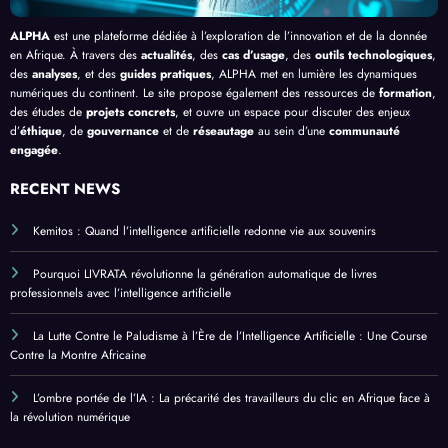
ALPHA
est une plateforme dédiée à l’exploration de l’innovation et de la donnée
en Afrique. À travers des
actualités
, des
cas d’usage
, des
outils technologiques
,
des
analyses
, et des
guides pratiques
, ALPHA met en lumière les dynamiques
numériques du continent. Le site propose également des ressources de
formation
,
des études de
projets concrets
, et ouvre un espace pour discuter des enjeux
d’
éthique
, de
gouvernance
et de
réseautage
au sein d’une
communauté
engagée
.
RECENT NEWS
Kemitos : Quand l’intelligence artificielle redonne vie aux souvenirs
Pourquoi LIVRATA révolutionne la génération automatique de livres
professionnels avec l’intelligence artificielle
La Lutte Contre le Paludisme à l’Ère de l’Intelligence Artificielle : Une Course
Contre la Montre Africaine
L’ombre portée de l’IA : La précarité des travailleurs du clic en Afrique face à
la révolution numérique