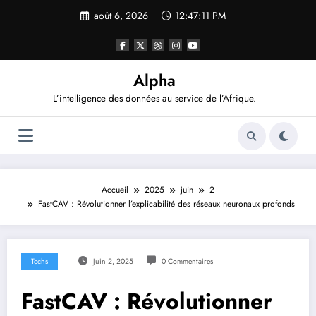
Aller
août 6, 2026
12:47:12 PM
au
contenu
Alpha
L’intelligence des données au service de l’Afrique.
Accueil
2025
juin
2
FastCAV : Révolutionner l’explicabilité des réseaux neuronaux profonds
Techs
Juin 2, 2025
0 Commentaires
FastCAV : Révolutionner