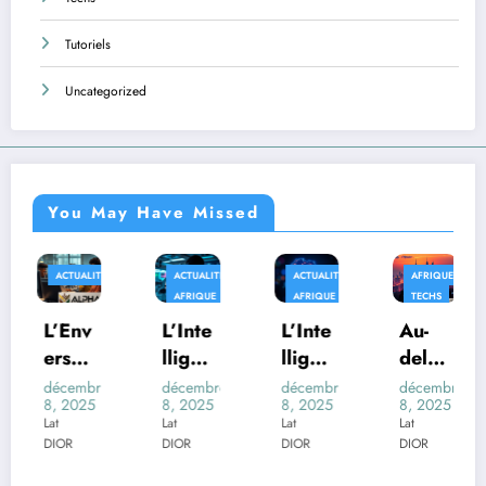
Tutoriels
Uncategorized
You May Have Missed
ITÉS
ACTUALITÉS
ACTUALITÉS
AFRIQUE
APPLICAT
AFRIQUE
AFRIQUE
TECHS
L’Inte
L’Inte
Au-
Quan
lligen
lligen
delà
d la
ce
ce
des
Fictio
re
décembre
décembre
décembre
décembr
5
8, 2025
8, 2025
8, 2025
8, 2025
Artifi
Artifi
Trans
n
Lat
Lat
Lat
Lat
cielle
cielle
form
Devie
DIOR
DIOR
DIOR
DIOR
et la
au
ers :
nt