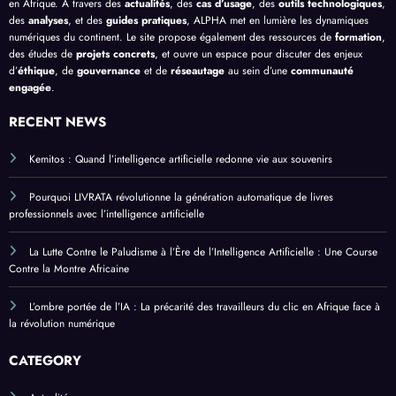
en Afrique. À travers des
actualités
, des
cas d’usage
, des
outils technologiques
,
des
analyses
, et des
guides pratiques
, ALPHA met en lumière les dynamiques
numériques du continent. Le site propose également des ressources de
formation
,
des études de
projets concrets
, et ouvre un espace pour discuter des enjeux
d’
éthique
, de
gouvernance
et de
réseautage
au sein d’une
communauté
engagée
.
RECENT NEWS
Kemitos : Quand l’intelligence artificielle redonne vie aux souvenirs
Pourquoi LIVRATA révolutionne la génération automatique de livres
professionnels avec l’intelligence artificielle
La Lutte Contre le Paludisme à l’Ère de l’Intelligence Artificielle : Une Course
Contre la Montre Africaine
L’ombre portée de l’IA : La précarité des travailleurs du clic en Afrique face à
la révolution numérique
CATEGORY