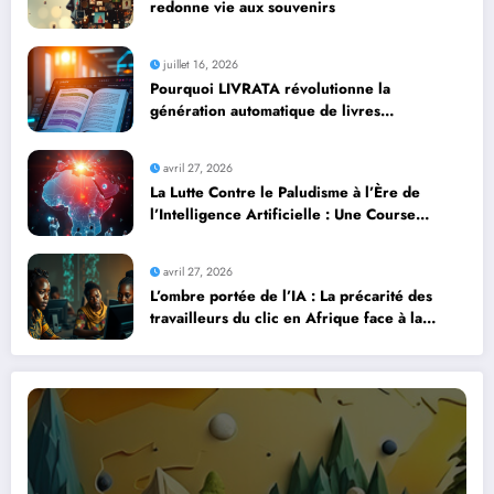
redonne vie aux souvenirs
juillet 16, 2026
Pourquoi LIVRATA révolutionne la
génération automatique de livres
professionnels avec l’intelligence artificielle
avril 27, 2026
La Lutte Contre le Paludisme à l’Ère de
l’Intelligence Artificielle : Une Course
Contre la Montre Africaine
avril 27, 2026
L’ombre portée de l’IA : La précarité des
travailleurs du clic en Afrique face à la
révolution numérique