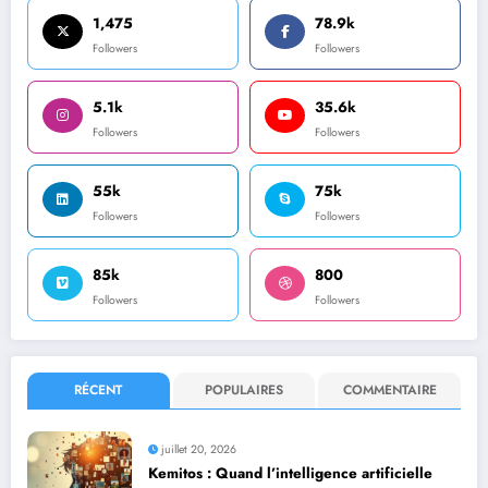
1,475
78.9k
Followers
Followers
5.1k
35.6k
Followers
Followers
55k
75k
Followers
Followers
85k
800
Followers
Followers
RÉCENT
POPULAIRES
COMMENTAIRE
juillet 20, 2026
Kemitos : Quand l’intelligence artificielle