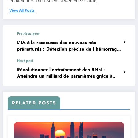
Rédacteur et Data Scientist web chez Garab,
View All Posts
Previous post
L’IA à la rescousse des nouveau-nés
prématurés : Détection précise de l’hémorragie
intraventriculaire grâce à l’apprentissage
Next post
profond
Révolutionner l’entraînement des RNN :
Atteindre un milliard de paramètres grâce à
l’optimisation d’ordre zéro
RELATED POSTS