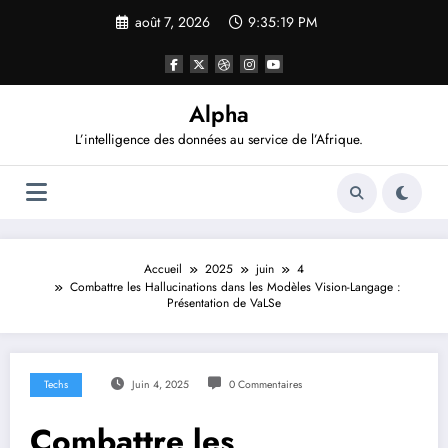
Aller
août 7, 2026
9:35:20 PM
au
contenu
Alpha
L’intelligence des données au service de l’Afrique.
Accueil
2025
juin
4
Combattre les Hallucinations dans les Modèles Vision-Langage :
Présentation de VaLSe
Techs
Juin 4, 2025
0 Commentaires
Combattre les