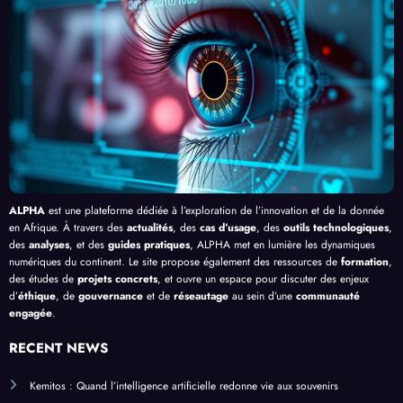
e le
, au-
cacit
lligen
Palud
delà
é de
ce
isme
de
l’IA
Artifi
en
Bang
cielle
Afriq
ui
ue
ALPHA
est une plateforme dédiée à l’exploration de l’innovation et de la donnée
en Afrique. À travers des
actualités
, des
cas d’usage
, des
outils technologiques
,
des
analyses
, et des
guides pratiques
, ALPHA met en lumière les dynamiques
numériques du continent. Le site propose également des ressources de
formation
,
des études de
projets concrets
, et ouvre un espace pour discuter des enjeux
d’
éthique
, de
gouvernance
et de
réseautage
au sein d’une
communauté
engagée
.
RECENT NEWS
Kemitos : Quand l’intelligence artificielle redonne vie aux souvenirs