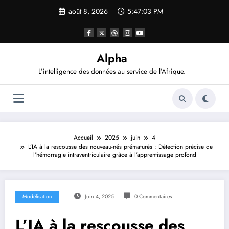
Aller
août 8, 2026
5:47:04 PM
au
contenu
Alpha
L’intelligence des données au service de l’Afrique.
Accueil
2025
juin
4
L’IA à la rescousse des nouveau-nés prématurés : Détection précise de
l’hémorragie intraventriculaire grâce à l’apprentissage profond
Modélisation
Juin 4, 2025
0 Commentaires
L’IA à la rescousse des