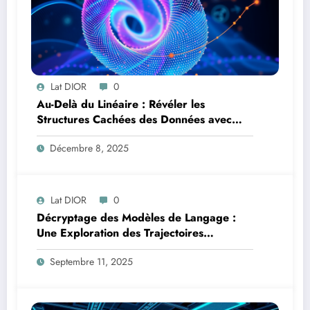
Lat DIOR
0
Au-Delà du Linéaire : Révéler les
Structures Cachées des Données avec
l’Analyse en Composantes Principales à
Décembre 8, 2025
Noyau
Lat DIOR
0
Décryptage des Modèles de Langage :
Une Exploration des Trajectoires
Informationnelles en Addition Multi-
Septembre 11, 2025
Chiffres