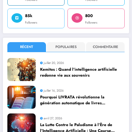
85k
800
Followers
Followers
RÉCENT
POPULAIRES
COMMENTAIRE
juillet 20, 2026
Kemitos : Quand l’intelligence artificielle
redonne vie aux souvenirs
juillet 16, 2026
Pourquoi LIVRATA révolutionne la
génération automatique de livres
professionnels avec l’intelligence artificielle
avril 27, 2026
La Lutte Contre le Paludisme à l’Ère de
l’Intelligence Artificielle : Une Course