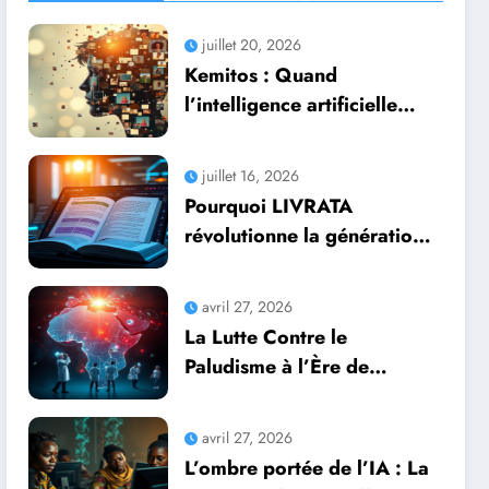
juillet 20, 2026
Kemitos : Quand
l’intelligence artificielle
redonne vie aux souvenirs
juillet 16, 2026
Pourquoi LIVRATA
révolutionne la génération
automatique de livres
professionnels avec
avril 27, 2026
l’intelligence artificielle
La Lutte Contre le
Paludisme à l’Ère de
l’Intelligence Artificielle :
Une Course Contre la
avril 27, 2026
Montre Africaine
L’ombre portée de l’IA : La