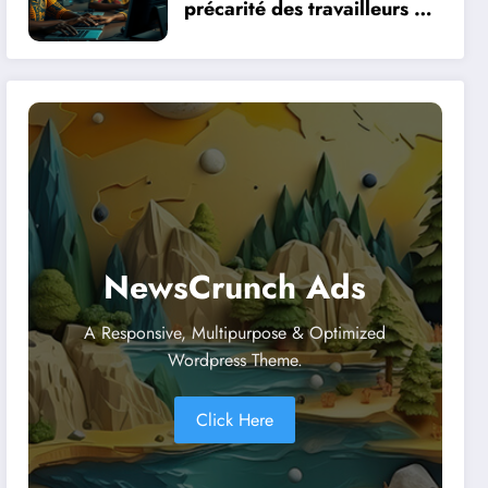
précarité des travailleurs du
clic en Afrique face à la
révolution numérique
NewsCrunch Ads
A Responsive, Multipurpose & Optimized
Wordpress Theme.
Click Here