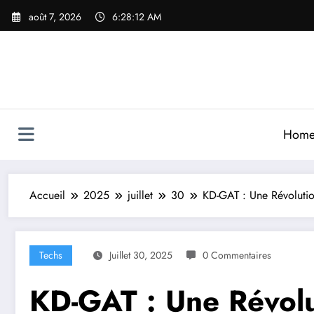
Aller
août 7, 2026
6:28:14 AM
au
contenu
Hom
Accueil
2025
juillet
30
KD-GAT : Une Révolutio
Techs
Juillet 30, 2025
0 Commentaires
KD-GAT : Une Révolu