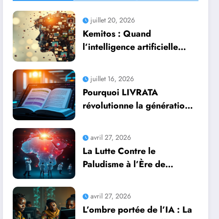
juillet 20, 2026
Kemitos : Quand
l’intelligence artificielle
redonne vie aux souvenirs
juillet 16, 2026
Pourquoi LIVRATA
révolutionne la génération
automatique de livres
professionnels avec
avril 27, 2026
l’intelligence artificielle
La Lutte Contre le
Paludisme à l’Ère de
l’Intelligence Artificielle :
Une Course Contre la
avril 27, 2026
Montre Africaine
L’ombre portée de l’IA : La