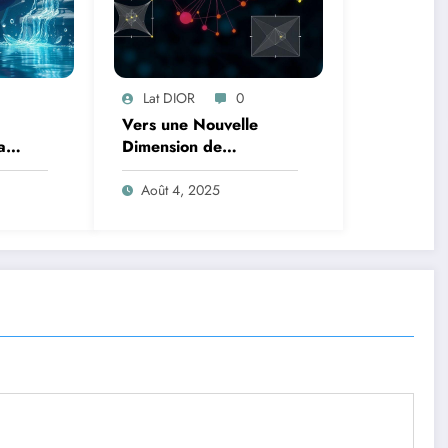
Lat DIOR
0
Vers une Nouvelle
a
Dimension de
tée
l’Apprentissage par
Renforcement :
Août 4, 2025
che
Comprendre la
Géométrie des Espaces
d’États et d’Actions