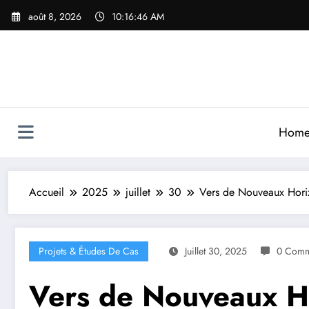
Aller
août 8, 2026
10:16:48 AM
au
contenu
Hom
Accueil
2025
juillet
30
Vers de Nouveaux Horizo
Projets & Études De Cas
Juillet 30, 2025
0 Comm
Vers de Nouveaux Ho