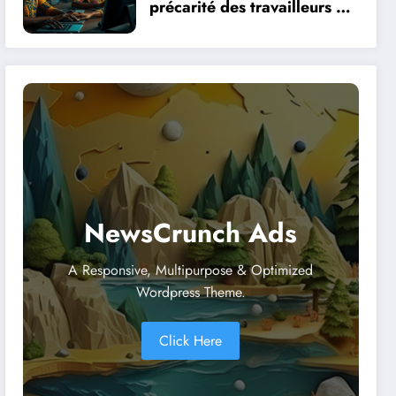
précarité des travailleurs du
clic en Afrique face à la
révolution numérique
NewsCrunch Ads
A Responsive, Multipurpose & Optimized
Wordpress Theme.
Click Here