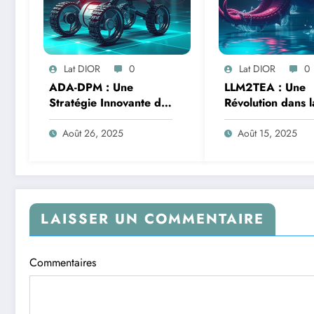
Lat DIOR
0
Lat DIOR
0
ADA-DPM : Une
LLM2TEA : Une
Stratégie Innovante de
Révolution dans l
Filtrage Adaptatif des
Conception Assis
Bruits pour le SLAM
par IA grâce à
Août 26, 2025
Août 15, 2025
Évolution Multitâ
LAISSER UN COMMENTAIRE
Commentaires