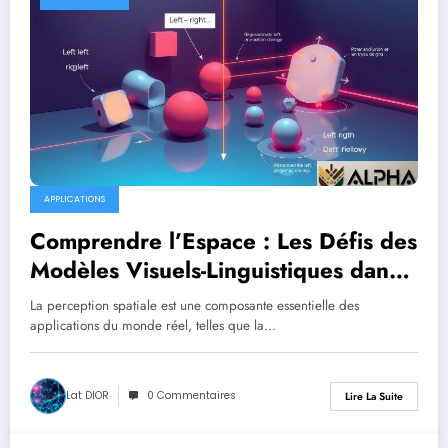
APPLICATIONS
Comprendre l’Espace : Les Défis des
Modèles Visuels-Linguistiques dans
la Perception Spatiale
La perception spatiale est une composante essentielle des
applications du monde réel, telles que la…
Lat DIOR
0 Commentaires
Lire La Suite