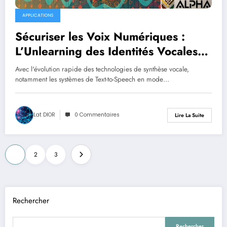
APPLICATIONS
Sécuriser les Voix Numériques :
L’Unlearning des Identités Vocales
pour le Text-to-Speech
Avec l'évolution rapide des technologies de synthèse vocale,
notamment les systèmes de Text-to-Speech en mode…
Lat DIOR
0 Commentaires
Lire La Suite
Pagination
1
2
3
des
publications
Rechercher
Rechercher