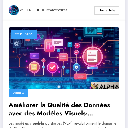
Lat DIOR
0 Commentaires
Lire La Suite
août 1, 2025
DONNÉES
Améliorer la Qualité des Données
avec des Modèles Visuels-
Linguistiques Compactes
Les modèles visuels-linguistiques (VLM) révolutionnent le domaine