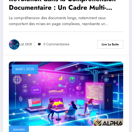
Documentaire : Un Cadre Multi-
Agent pour Génération de
La compréhension des documents longs, notamment ceux
Questions
comportant des mises en page complexes, représente un…
Lat DIOR
0 Commentaires
Lire La Suite
août 1, 2025
DONNÉES