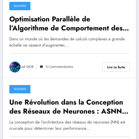
DONNÉES
août 1, 2025
Optimisation Parallèle de
l’Algorithme de Comportement des
Écoles de Poissons sur Setonix
Dans un monde où les demandes de calculs complexes à grande
échelle ne cessent d’augmenter,…
Lat DIOR
0 Commentaires
Lire La Suite
DONNÉES
août 1, 2025
Une Révolution dans la Conception
des Réseaux de Neurones : ASNN
et l’Optimisation Automatisée
La conception de l'architecture des réseaux de neurones (NN) est
cruciale pour déterminer leur performance.…