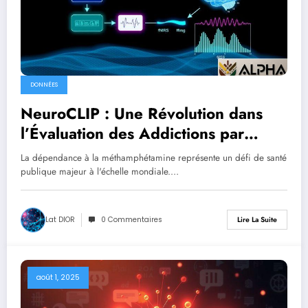
DONNÉES
NeuroCLIP : Une Révolution dans
l’Évaluation des Addictions par
l’Apprentissage Multimodal
La dépendance à la méthamphétamine représente un défi de santé
publique majeur à l'échelle mondiale.…
Lat DIOR
0 Commentaires
Lire La Suite
août 1, 2025