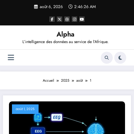
Aller
août 6, 2026
2:46:27 AM
au
contenu
Alpha
L’intelligence des données au service de l’Afrique.
Accueil
2025
août
1
août 1, 2025