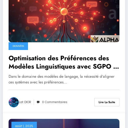
DONNÉES
Optimisation des Préférences des
Modèles Linguistiques avec SGPO :
Une Nouvelle Approche
Dans le domaine des modèles de langage, la nécessité d'aligner
ces systèmes avec les préférences…
Lat DIOR
0 Commentaires
Lire La Suite
août 1, 2025