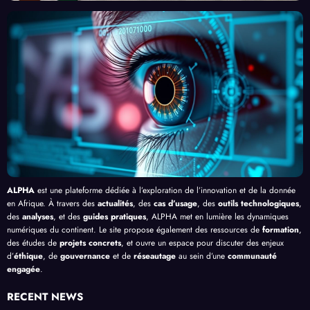
contr
esses
l’Effi
l’Inte
e le
, au-
cacit
lligen
Palud
delà
é de
ce
isme
de
l’IA
Artifi
en
Bang
cielle
Afriq
ui
ue
ALPHA
est une plateforme dédiée à l’exploration de l’innovation et de la donnée
en Afrique. À travers des
actualités
, des
cas d’usage
, des
outils technologiques
,
des
analyses
, et des
guides pratiques
, ALPHA met en lumière les dynamiques
numériques du continent. Le site propose également des ressources de
formation
,
des études de
projets concrets
, et ouvre un espace pour discuter des enjeux
d’
éthique
, de
gouvernance
et de
réseautage
au sein d’une
communauté
engagée
.
RECENT NEWS