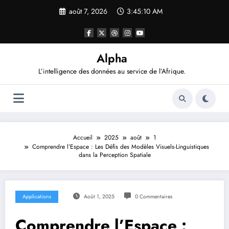
Aller
août 7, 2026
3:45:11 AM
au
contenu
Alpha
L’intelligence des données au service de l’Afrique.
Accueil
2025
août
1
Comprendre l’Espace : Les Défis des Modèles Visuels-Linguistiques
dans la Perception Spatiale
Applications
Août 1, 2025
0 Commentaires
Comprendre l’Espace :