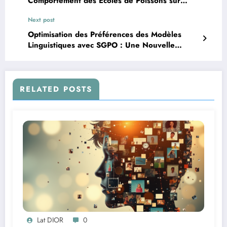
Comportement des Écoles de Poissons sur
Setonix
Next post
Optimisation des Préférences des Modèles
Linguistiques avec SGPO : Une Nouvelle
Approche
RELATED POSTS
Lat DIOR
0