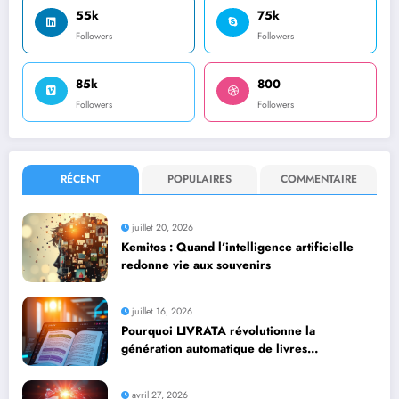
55k
75k
Followers
Followers
85k
800
Followers
Followers
RÉCENT
POPULAIRES
COMMENTAIRE
juillet 20, 2026
Kemitos : Quand l’intelligence artificielle
redonne vie aux souvenirs
juillet 16, 2026
Pourquoi LIVRATA révolutionne la
génération automatique de livres
professionnels avec l’intelligence artificielle
avril 27, 2026