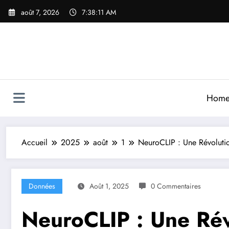
Aller
août 7, 2026
7:38:13 AM
au
contenu
Hom
Accueil
2025
août
1
NeuroCLIP : Une Révolutio
Données
Août 1, 2025
0 Commentaires
NeuroCLIP : Une Rév