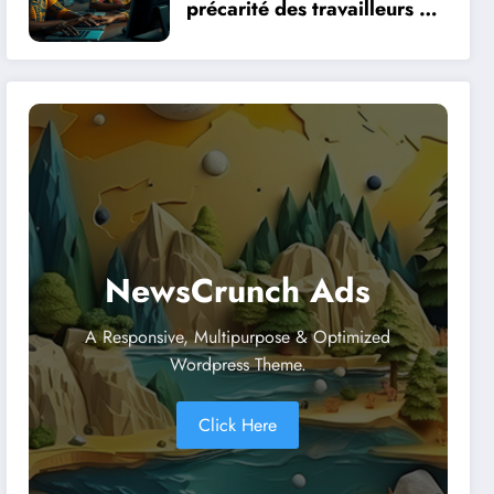
précarité des travailleurs du
clic en Afrique face à la
révolution numérique
NewsCrunch Ads
A Responsive, Multipurpose & Optimized
Wordpress Theme.
Click Here