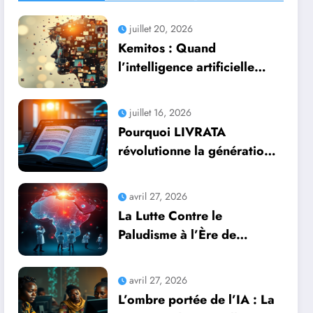
juillet 20, 2026
Kemitos : Quand
l’intelligence artificielle
redonne vie aux souvenirs
juillet 16, 2026
Pourquoi LIVRATA
révolutionne la génération
automatique de livres
professionnels avec
avril 27, 2026
l’intelligence artificielle
La Lutte Contre le
Paludisme à l’Ère de
l’Intelligence Artificielle :
Une Course Contre la
avril 27, 2026
Montre Africaine
L’ombre portée de l’IA : La