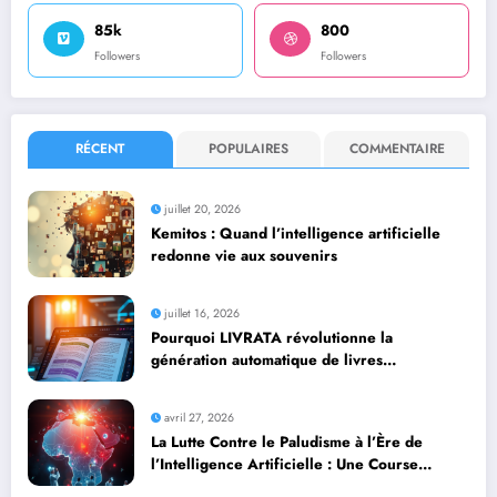
85k
800
Followers
Followers
RÉCENT
POPULAIRES
COMMENTAIRE
juillet 20, 2026
Kemitos : Quand l’intelligence artificielle
redonne vie aux souvenirs
juillet 16, 2026
Pourquoi LIVRATA révolutionne la
génération automatique de livres
professionnels avec l’intelligence artificielle
avril 27, 2026
La Lutte Contre le Paludisme à l’Ère de
l’Intelligence Artificielle : Une Course
Contre la Montre Africaine