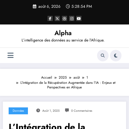
Aller
août 6, 2026
5:28:55 PM
au
contenu
Alpha
L’intelligence des données au service de l’Afrique.
Accueil
2025
août
1
L’Intégration de la Récupération Augmentée dans l’IA : Enjeux et
Perspectives en Afrique
Données
Août 1, 2025
0 Commentaires
L’Intégration de la