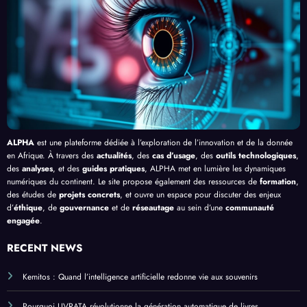
en
Palud
delà
é de
Afriq
isme
de
l’IA
ue
en
Bang
Afriq
ui
ue
ALPHA
est une plateforme dédiée à l’exploration de l’innovation et de la donnée
en Afrique. À travers des
actualités
, des
cas d’usage
, des
outils technologiques
,
des
analyses
, et des
guides pratiques
, ALPHA met en lumière les dynamiques
numériques du continent. Le site propose également des ressources de
formation
,
des études de
projets concrets
, et ouvre un espace pour discuter des enjeux
d’
éthique
, de
gouvernance
et de
réseautage
au sein d’une
communauté
engagée
.
RECENT NEWS
Kemitos : Quand l’intelligence artificielle redonne vie aux souvenirs
Pourquoi LIVRATA révolutionne la génération automatique de livres