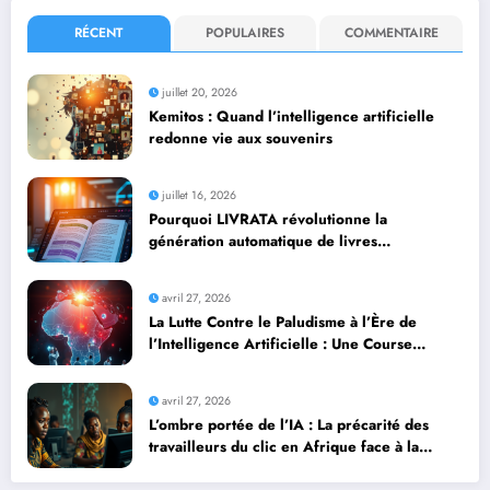
RÉCENT
POPULAIRES
COMMENTAIRE
juillet 20, 2026
Kemitos : Quand l’intelligence artificielle
redonne vie aux souvenirs
juillet 16, 2026
Pourquoi LIVRATA révolutionne la
génération automatique de livres
professionnels avec l’intelligence artificielle
avril 27, 2026
La Lutte Contre le Paludisme à l’Ère de
l’Intelligence Artificielle : Une Course
Contre la Montre Africaine
avril 27, 2026
L’ombre portée de l’IA : La précarité des
travailleurs du clic en Afrique face à la
révolution numérique