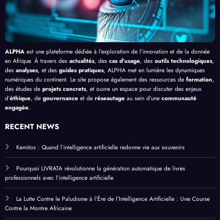
ue
ALPHA
est une plateforme dédiée à l’exploration de l’innovation et de la donnée
en Afrique. À travers des
actualités
, des
cas d’usage
, des
outils technologiques
,
des
analyses
, et des
guides pratiques
, ALPHA met en lumière les dynamiques
numériques du continent. Le site propose également des ressources de
formation
,
des études de
projets concrets
, et ouvre un espace pour discuter des enjeux
d’
éthique
, de
gouvernance
et de
réseautage
au sein d’une
communauté
engagée
.
RECENT NEWS
Kemitos : Quand l’intelligence artificielle redonne vie aux souvenirs
Pourquoi LIVRATA révolutionne la génération automatique de livres
professionnels avec l’intelligence artificielle
La Lutte Contre le Paludisme à l’Ère de l’Intelligence Artificielle : Une Course
Contre la Montre Africaine