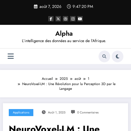
Aller
août 7, 2026
9:47:21 PM
au
contenu
Alpha
L’intelligence des données au service de l’Afrique.
Accueil
2025
août
1
NeuroVoxel-LM : Une Révolution pour la Perception 3D par le
Langage
Applications
Août 1, 2025
0 Commentaires
NeuroVoxel-LM : Une