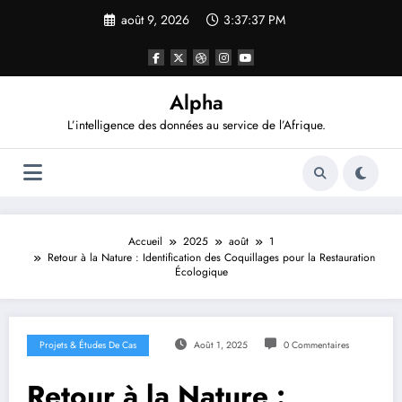
Aller
août 9, 2026
3:37:38 PM
au
contenu
Alpha
L’intelligence des données au service de l’Afrique.
Accueil
2025
août
1
Retour à la Nature : Identification des Coquillages pour la Restauration
Écologique
Projets & Études De Cas
Août 1, 2025
0 Commentaires
Retour à la Nature :