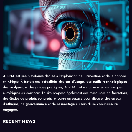
du
contr
esses
l’Effi
Clic »
e le
, au-
cacit
en
Palud
delà
é de
Afriq
isme
de
l’IA
ue
en
Bang
Afriq
ui
ue
ALPHA
est une plateforme dédiée à l’exploration de l’innovation et de la donnée
en Afrique. À travers des
actualités
, des
cas d’usage
, des
outils technologiques
,
des
analyses
, et des
guides pratiques
, ALPHA met en lumière les dynamiques
numériques du continent. Le site propose également des ressources de
formation
,
des études de
projets concrets
, et ouvre un espace pour discuter des enjeux
d’
éthique
, de
gouvernance
et de
réseautage
au sein d’une
communauté
engagée
.
RECENT NEWS