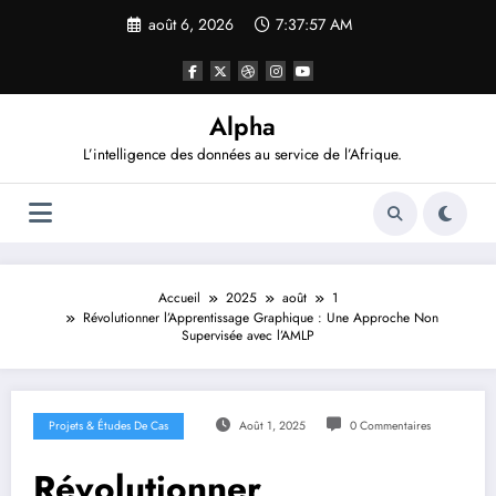
Aller
août 6, 2026
7:37:58 AM
au
contenu
Alpha
L’intelligence des données au service de l’Afrique.
Accueil
2025
août
1
Révolutionner l’Apprentissage Graphique : Une Approche Non
Supervisée avec l’AMLP
Projets & Études De Cas
Août 1, 2025
0 Commentaires
Révolutionner