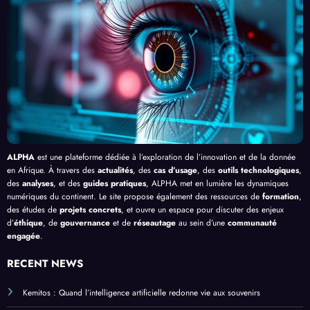
Clic »
e le
, au-
cacit
en
Palud
delà
é de
Afriq
isme
de
l’IA
ue
en
Bang
Afriq
ui
ue
ALPHA
est une plateforme dédiée à l’exploration de l’innovation et de la donnée
en Afrique. À travers des
actualités
, des
cas d’usage
, des
outils technologiques
,
des
analyses
, et des
guides pratiques
, ALPHA met en lumière les dynamiques
numériques du continent. Le site propose également des ressources de
formation
,
des études de
projets concrets
, et ouvre un espace pour discuter des enjeux
d’
éthique
, de
gouvernance
et de
réseautage
au sein d’une
communauté
engagée
.
RECENT NEWS
Kemitos : Quand l’intelligence artificielle redonne vie aux souvenirs