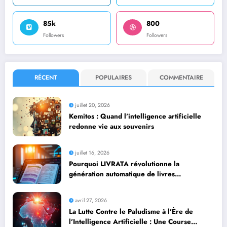
85k
800
Followers
Followers
RÉCENT
POPULAIRES
COMMENTAIRE
juillet 20, 2026
Kemitos : Quand l’intelligence artificielle
redonne vie aux souvenirs
juillet 16, 2026
Pourquoi LIVRATA révolutionne la
génération automatique de livres
professionnels avec l’intelligence artificielle
avril 27, 2026
La Lutte Contre le Paludisme à l’Ère de
l’Intelligence Artificielle : Une Course